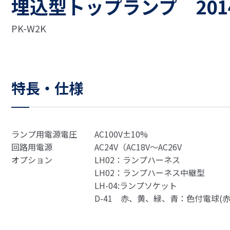
埋込型トップランプ 201
PK-W2K
特長・仕様
ランプ用電源電圧
AC100V±10%
回路用電源
AC24V（AC18V～AC26V
オプション
LH02：ランプハーネス
LH02：ランプハーネス中継型
LH-04:ランプソケット
D-41 赤、黄、緑、青：色付電球